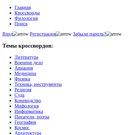
Главная
Кроссворды
Филология
Поиск
Вход
Регистрация
Забыли пароль?
Темы кроссвордов:
Литература
Военное дело
Авиация
Медицина
Физика
Техника, инструменты
Религия
Суда
Коневодство
Мифология
Информатика
Писатели, поэты
География
Космос
Архитектура