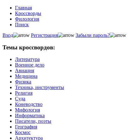
Главная
Кроссворды
Филология
Поиск
Вход
Регистрация
Забыли пароль?
Темы кроссвордов:
Литература
Военное дело
Авиация
Медицина
Физика
Техника, инструменты
Религия
Суда
Коневодство
Мифология
Информатика
Писатели, поэты
География
Космос
Архитектура