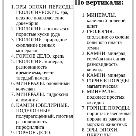
По вертикали:
ЭРЫ, ЭПОХИ, ПЕРИОДЫ
ГЕОЛОГИЧЕСКИЕ. эра,
МИНЕРАЛЫ.
верхнее подразделение
калиевый полевой
докембрия
шпат
ГЕОЛОГИЯ. спекшаяся в
ГЕОЛОГИЯ.
пористые куски руда
сползание со склона
ГЕОЛОГИЯ. природное
большого пласта
скопление ценных
земли
минералов
КАМНИ. минерал,
ГОРНОЕ ДЕЛО. крепь
голубая или синяя
ГЕОЛОГИЯ. минерал,
разновидность
разновидность
корунда
кремнезема, очень
КАМНИ. минерал
твердый камень
ГОРНЫЕ ПОРОДЫ.
МИНЕРАЛЫ. оловянный
магматическая
колчедан
МИНЕРАЛЫ.
МИНЕРАЛЫ. гидроксид
подкласс простых
алюминия
оксидов
КАМНИ ЮВЕЛИРНЫЕ,
ГОРНЫЕ ПОРОДЫ.
ПОДЕЛОЧНЫЕ.
пористая известковая
полудрагоценный, плотная
порода из раковин
разновидность
морских животных
пирофиллита
ЭРЫ, ЭПОХИ,
ГОРНОЕ ДЕЛО.
ПЕРИОДЫ