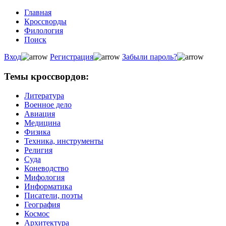
Главная
Кроссворды
Филология
Поиск
Вход
Регистрация
Забыли пароль?
Темы кроссвордов:
Литература
Военное дело
Авиация
Медицина
Физика
Техника, инструменты
Религия
Суда
Коневодство
Мифология
Информатика
Писатели, поэты
География
Космос
Архитектура