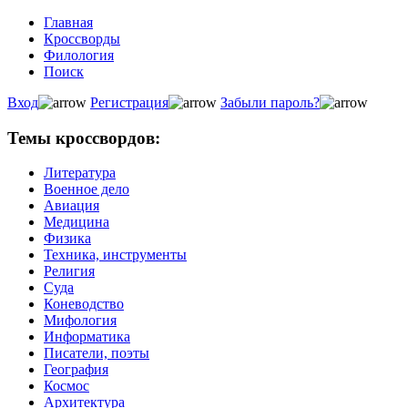
Главная
Кроссворды
Филология
Поиск
Вход
Регистрация
Забыли пароль?
Темы кроссвордов:
Литература
Военное дело
Авиация
Медицина
Физика
Техника, инструменты
Религия
Суда
Коневодство
Мифология
Информатика
Писатели, поэты
География
Космос
Архитектура