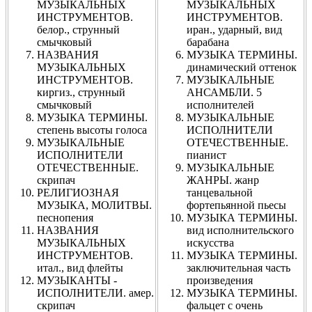
МУЗЫКАЛЬНЫХ
МУЗЫКАЛЬНЫХ
ИНСТРУМЕНТОВ.
ИНСТРУМЕНТОВ.
белор., струнный
иран., ударный, вид
смычковый
барабана
НАЗВАНИЯ
МУЗЫКА ТЕРМИНЫ.
МУЗЫКАЛЬНЫХ
динамический оттенок
ИНСТРУМЕНТОВ.
МУЗЫКАЛЬНЫЕ
киргиз., струнный
АНСАМБЛИ. 5
смычковый
исполнителей
МУЗЫКА ТЕРМИНЫ.
МУЗЫКАЛЬНЫЕ
степень высоты голоса
ИСПОЛНИТЕЛИ
МУЗЫКАЛЬНЫЕ
ОТЕЧЕСТВЕННЫЕ.
ИСПОЛНИТЕЛИ
пианист
ОТЕЧЕСТВЕННЫЕ.
МУЗЫКАЛЬНЫЕ
скрипач
ЖАНРЫ. жанр
РЕЛИГИОЗНАЯ
танцевальной
МУЗЫКА, МОЛИТВЫ.
фортепьянной пьесы
песнопения
МУЗЫКА ТЕРМИНЫ.
НАЗВАНИЯ
вид исполнительского
МУЗЫКАЛЬНЫХ
искусства
ИНСТРУМЕНТОВ.
МУЗЫКА ТЕРМИНЫ.
итал., вид флейты
заключительная часть
МУЗЫКАНТЫ -
произведения
ИСПОЛНИТЕЛИ. амер.
МУЗЫКА ТЕРМИНЫ.
скрипач
фальцет с очень