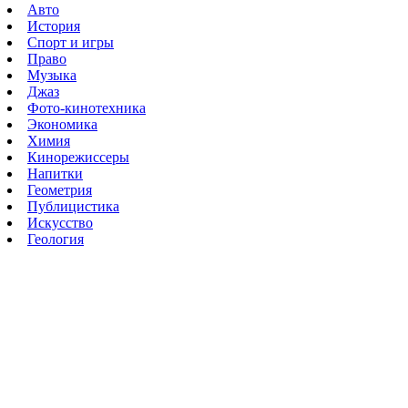
Авто
История
Спорт и игры
Право
Музыка
Джаз
Фото-кинотехника
Экономика
Химия
Кинорежиссеры
Напитки
Геометрия
Публицистика
Искусство
Геология