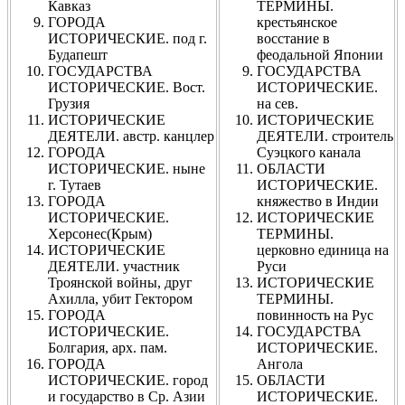
Кавказ
ТЕРМИНЫ.
ГОРОДА
крестьянское
ИСТОРИЧЕСКИЕ. под г.
восстание в
Будапешт
феодальной Японии
ГОСУДАРСТВА
ГОСУДАРСТВА
ИСТОРИЧЕСКИЕ. Вост.
ИСТОРИЧЕСКИЕ.
Грузия
на сев.
ИСТОРИЧЕСКИЕ
ИСТОРИЧЕСКИЕ
ДЕЯТЕЛИ. австр. канцлер
ДЕЯТЕЛИ. строитель
ГОРОДА
Суэцкого канала
ИСТОРИЧЕСКИЕ. ныне
ОБЛАСТИ
г. Тутаев
ИСТОРИЧЕСКИЕ.
ГОРОДА
княжество в Индии
ИСТОРИЧЕСКИЕ.
ИСТОРИЧЕСКИЕ
Херсонес(Крым)
ТЕРМИНЫ.
ИСТОРИЧЕСКИЕ
церковно единица на
ДЕЯТЕЛИ. участник
Руси
Троянской войны, друг
ИСТОРИЧЕСКИЕ
Ахилла, убит Гектором
ТЕРМИНЫ.
ГОРОДА
повинность на Рус
ИСТОРИЧЕСКИЕ.
ГОСУДАРСТВА
Болгария, арх. пам.
ИСТОРИЧЕСКИЕ.
ГОРОДА
Ангола
ИСТОРИЧЕСКИЕ. город
ОБЛАСТИ
и государство в Ср. Азии
ИСТОРИЧЕСКИЕ.