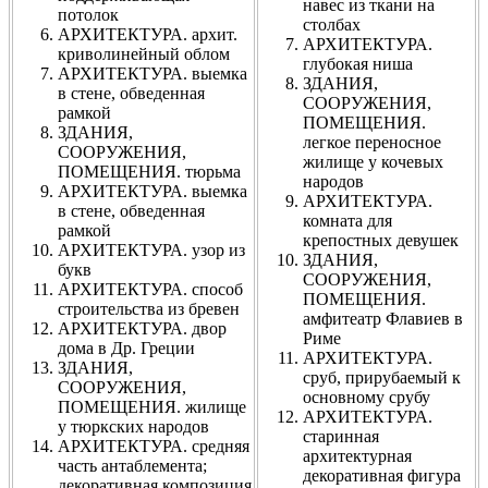
навес из ткани на
потолок
столбах
АРХИТЕКТУРА. архит.
АРХИТЕКТУРА.
криволинейный облом
глубокая ниша
АРХИТЕКТУРА. выемка
ЗДАНИЯ,
в стене, обведенная
СООРУЖЕНИЯ,
рамкой
ПОМЕЩЕНИЯ.
ЗДАНИЯ,
легкое переносное
СООРУЖЕНИЯ,
жилище у кочевых
ПОМЕЩЕНИЯ. тюрьма
народов
АРХИТЕКТУРА. выемка
АРХИТЕКТУРА.
в стене, обведенная
комната для
рамкой
крепостных девушек
АРХИТЕКТУРА. узор из
ЗДАНИЯ,
букв
СООРУЖЕНИЯ,
АРХИТЕКТУРА. способ
ПОМЕЩЕНИЯ.
строительства из бревен
амфитеатр Флавиев в
АРХИТЕКТУРА. двор
Риме
дома в Др. Греции
АРХИТЕКТУРА.
ЗДАНИЯ,
сруб, прирубаемый к
СООРУЖЕНИЯ,
основному срубу
ПОМЕЩЕНИЯ. жилище
АРХИТЕКТУРА.
у тюркских народов
старинная
АРХИТЕКТУРА. средняя
архитектурная
часть антаблемента;
декоративная фигура
декоративная композиция