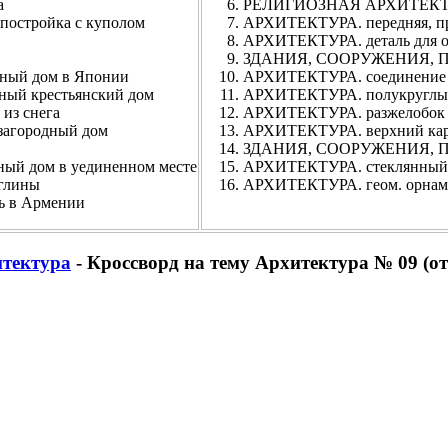
а
РЕЛИГИОЗНАЯ АРХИТЕКТУР
стройка с куполом
АРХИТЕКТУРА. передняя, про
АРХИТЕКТУРА. деталь для о
ЗДАНИЯ, СООРУЖЕНИЯ, ПОМ
ый дом в Японии
АРХИТЕКТУРА. соединение в
й крестьянский дом
АРХИТЕКТУРА. полукруглый
з снега
АРХИТЕКТУРА. разжелобок
городный дом
АРХИТЕКТУРА. верхний ка
ЗДАНИЯ, СООРУЖЕНИЯ, ПОМ
 дом в уединенном месте
АРХИТЕКТУРА. стеклянный 
глины
АРХИТЕКТУРА. геом. орнаме
 в Армении
тектура
- Кроссворд на тему Архитектура № 09 (о