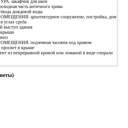
А. шкафчик для икон
ходная часть античного храма
твода дождевой воды
ЕЩЕНИЯ. архитектурное сооружение, постройка, дом
 углах сруба
 выступ здания
 крыши
рниз
ЕЩЕНИЯ. подземная часовня под храмом
просвет в крыше
нт из непрерывной кривой или ломаной в виде спирали
тветы)