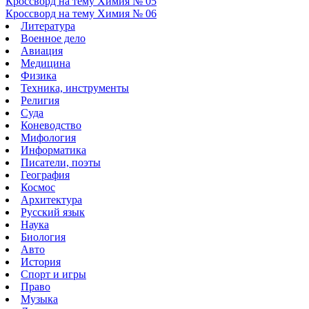
Кроссворд на тему Химия № 05
Кроссворд на тему Химия № 06
Литература
Военное дело
Авиация
Медицина
Физика
Техника, инструменты
Религия
Суда
Коневодство
Мифология
Информатика
Писатели, поэты
География
Космос
Архитектура
Русский язык
Наука
Биология
Авто
История
Спорт и игры
Право
Музыка