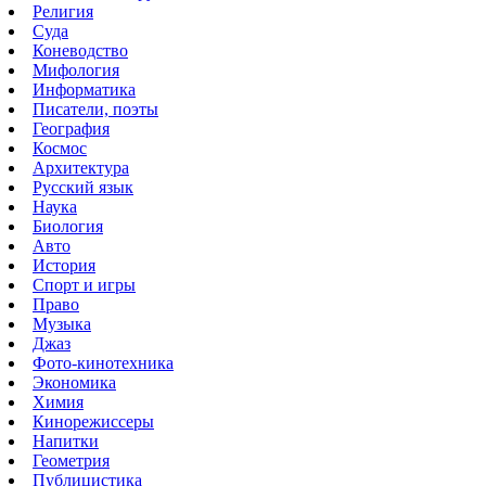
Религия
Суда
Коневодство
Мифология
Информатика
Писатели, поэты
География
Космос
Архитектура
Русский язык
Наука
Биология
Авто
История
Спорт и игры
Право
Музыка
Джаз
Фото-кинотехника
Экономика
Химия
Кинорежиссеры
Напитки
Геометрия
Публицистика