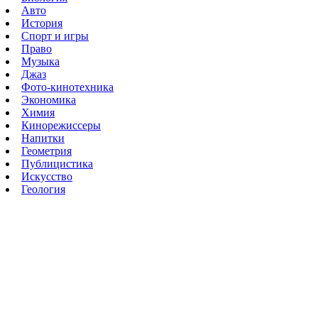
Авто
История
Спорт и игры
Право
Музыка
Джаз
Фото-кинотехника
Экономика
Химия
Кинорежиссеры
Напитки
Геометрия
Публицистика
Искусство
Геология