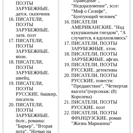
"Праведные",
ПОЭТЫ
"Недоразумение", эссе:
ЗАРУБЕЖНЫЕ.
"Миф о Сизифе",
датск. сказочник
"Бунтующий человек"
ПИСАТЕЛИ,
ПИСАТЕЛИ
ПОЭТЫ
АМЕРИКАНСКИЕ. "Над
ЗАРУБЕЖНЫЕ.
кукушкиным гнездом", "А
латв. поэт
случается, я вдохновляюсь"
ПИСАТЕЛИ,
ПИСАТЕЛИ, ПОЭТЫ
ПОЭТЫ
ЗАРУБЕЖНЫЕ. хтон.
ЗАРУБЕЖНЫЕ.
ПИСАТЕЛИ, ПОЭТЫ
япон.
ЗАРУБЕЖНЫЕ. афган.
ПИСАТЕЛИ,
ПИСАТЕЛИ, ПОЭТЫ
ПОЭТЫ
РУССКИЕ. детективы
ЗАРУБЕЖНЫЕ.
ПИСАТЕЛИ, ПОЭТЫ
швейц.
РУССКИЕ. повести:
ПИСАТЕЛИ,
"Предшествие", "Четвертая
ПОЭТЫ
высота"(персонаж: (8)
РУССКИЕ. башкир,
Королева)
писатель
ПИСАТЕЛИ, ПОЭТЫ
ПИСАТЕЛИ,
РУССКИЕ. поэт
ПОЭТЫ
ПИСАТЕЛИ, ПОЭТЫ
ЗАРУБЕЖНЫЕ.
ФРАНЦУЗСКИЕ. роман
болг., романы:
"Жизнь Марианны"
"Барьер", "Вторая
рота", "Ночью на