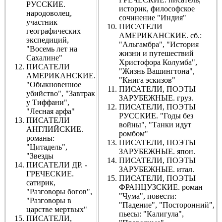
РУССКИЕ.
историк, философское
народоволец,
сочинение "Индия"
участник
ПИСАТЕЛИ
географических
АМЕРИКАНСКИЕ. сб.:
экспедиций,
"Альгамбра", "История
"Восемь лет на
жизни и путешествий
Сахалине"
Христофора Колумба",
ПИСАТЕЛИ
"Жизнь Вашингтона",
АМЕРИКАНСКИЕ.
"Книга эскизов"
"Обыкновенное
ПИСАТЕЛИ, ПОЭТЫ
убийство", "Завтрак
ЗАРУБЕЖНЫЕ. груз.
у Тиффани",
ПИСАТЕЛИ, ПОЭТЫ
"Лесная арфа"
РУССКИЕ. "Годы без
ПИСАТЕЛИ
войны", "Танки идут
АНГЛИЙСКИЕ.
ромбом"
романы:
ПИСАТЕЛИ, ПОЭТЫ
"Цитадель",
ЗАРУБЕЖНЫЕ. япон.
"Звезды
ПИСАТЕЛИ, ПОЭТЫ
ПИСАТЕЛИ ДР. -
ЗАРУБЕЖНЫЕ. итал.
ГРЕЧЕСКИЕ.
ПИСАТЕЛИ, ПОЭТЫ
сатирик,
ФРАНЦУЗСКИЕ. роман
"Разговоры богов",
"Чума", повести:
"Разговоры в
"Падение", "Посторонний",
царстве мертвых"
пьесы: "Калигула",
ПИСАТЕЛИ,