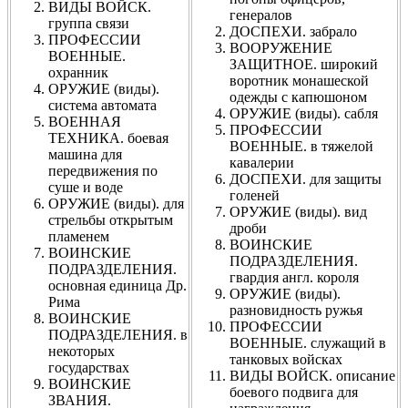
ВИДЫ ВОЙСК.
генералов
группа связи
ДОСПЕХИ. забрало
ПРОФЕССИИ
ВООРУЖЕНИЕ
ВОЕННЫЕ.
ЗАЩИТНОЕ. широкий
охранник
воротник монашеской
ОРУЖИЕ (виды).
одежды с капюшоном
система автомата
ОРУЖИЕ (виды). сабля
ВОЕННАЯ
ПРОФЕССИИ
ТЕХНИКА. боевая
ВОЕННЫЕ. в тяжелой
машина для
кавалерии
передвижения по
ДОСПЕХИ. для защиты
суше и воде
голеней
ОРУЖИЕ (виды). для
ОРУЖИЕ (виды). вид
стрельбы открытым
дроби
пламенем
ВОИНСКИЕ
ВОИНСКИЕ
ПОДРАЗДЕЛЕНИЯ.
ПОДРАЗДЕЛЕНИЯ.
гвардия англ. короля
основная единица Др.
ОРУЖИЕ (виды).
Рима
разновидность ружья
ВОИНСКИЕ
ПРОФЕССИИ
ПОДРАЗДЕЛЕНИЯ. в
ВОЕННЫЕ. служащий в
некоторых
танковых войсках
государствах
ВИДЫ ВОЙСК. описание
ВОИНСКИЕ
боевого подвига для
ЗВАНИЯ.