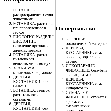
БОТАНИКА.
распространение семян
животными
БОТАНИКА. растение,
По вертикали:
приспособленное к
засухе
БИОЛОГИЯ РАЗДЕЛЫ
ЗООЛОГИЯ.
БИОЛОГИИ.
зоологический материал
появление признаков
ДЕРЕВЬЯ,
далеких предков
КУСТАРНИКИ. сем.
БОТАНИКА. растение,
бобовых, коралловое
питающееся
дерево
веществами из воздуха
ИСКОПАЕМЫЕ
ЗЛАКИ. сем.
ЖИВОТНЫЕ. беззубый
мятликовых, кормовое
крылан, размах
ДЕРЕВЬЯ,
ДЕРЕВЬЯ,
КУСТАРНИКИ. вид
КУСТАРНИКИ. сем.
пальмы
кипарисовых
БОТАНИКА. зачаток
СУМЧАТЫЕ
растительного
ЖИВОТНЫЕ. сумчатая
организма
крыса, сем.
ДЕРЕВЬЯ,
американских
КУСТАРНИКИ. сем.
опоссумов