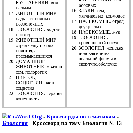
КУСТАРНИКИ. вид
бобовых
пальмы
ЗЛАКИ. сем,
ЖИВОТНЫЙ МИР.
мятликовых, кормовое
надкласс водных
НАСЕКОМЫЕ. отряд
позвоночных
двукрылых
- 3ООЛОГИЯ. задний
НАСЕКОМЫЕ. жук
проход
- 3ООЛОГИЯ.
ЖИВОТНЫЙ МИР.
кровеносный сосуд
отряд чешуйчатых
ЗООЛОГИЯ. женская
подотряда
половая клетка
пресмыкающихся
овальной формы в
ДОМАШНИЕ
скорлупе,оболочке
ЖИВОТНЫЕ. жвачное,
сем. полорогих
ЦВЕТОК,
СОЦВЕТИЯ. часть
соцветия
- 3ООЛОГИЯ. верхняя
конечность
-
Кроссворды по тематикам
-
Биология
- Кроссворд на тему Биология № 13