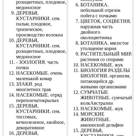
розоцветных, плодовое,
БОТАНИКА.
медоносное
небольшой отрезок
ДЕРЕВЬЯ,
побега с почками
КУСТАРНИКИ. сем.
ЦВЕТОК, СОЦВЕТИЯ.
пальм, плодовое,
наружная часть
тропическое,
двойного
производство волокна
околоцветника
ДЕРЕВЬЯ,
БОТАНИКА. мясистое
КУСТАРНИКИ. сем.
утолщение корня
розоцветных, плодовое,
РАСТИТЕЛЬНЫЙ МИР.
медоносное
растения со спорами
- 3ООЛОГИЯ. часть
НАСЕКОМЫЕ. жук
почки
БИОЛОГИЯ РАЗДЕЛЫ
НАСЕКОМЫЕ. очень
БИОЛОГИИ. организм,
маленький комар
питающийся др.
ЗЛАКИ. род
живыми организмами
многлетних трав
СУМЧАТЫЕ
НАСЕКОМЫЕ. отряд
ЖИВОТНЫЕ. сумчатый
перепончатокрылых
волкАвстралии
ДЕРЕВЬЯ,
НАСЕКОМЫЕ. жук
КУСТАРНИКИ. сем.
МОРСКИЕ
тиссовых,
ЖИВОТНЫЕ.
вечнозеленое, хвойное,
амазонский дельфин
декоративное
ДЕРЕВЬЯ,
ДЕРЕВЬЯ,
КУСТАРНИКИ. сем.