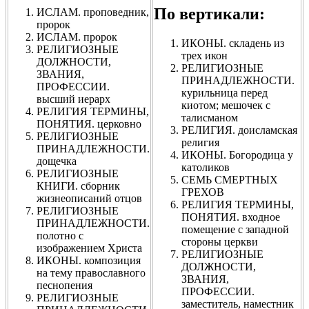
По вертикали:
ИСЛАМ. проповедник,
пророк
ИСЛАМ. пророк
ИКОНЫ. складень из
РЕЛИГИОЗНЫЕ
трех икон
ДОЛЖНОСТИ,
РЕЛИГИОЗНЫЕ
ЗВАНИЯ,
ПРИНАДЛЕЖНОСТИ.
ПРОФЕССИИ.
курильница перед
высший иерарх
киотом; мешочек с
РЕЛИГИЯ ТЕРМИНЫ,
талисманом
ПОНЯТИЯ. церковно
РЕЛИГИЯ. доисламская
РЕЛИГИОЗНЫЕ
религия
ПРИНАДЛЕЖНОСТИ.
ИКОНЫ. Богородица у
дощечка
католиков
РЕЛИГИОЗНЫЕ
СЕМЬ СМЕРТНЫХ
КНИГИ. сборник
ГРЕХОВ
жизнеописаний отцов
РЕЛИГИЯ ТЕРМИНЫ,
РЕЛИГИОЗНЫЕ
ПОНЯТИЯ. входное
ПРИНАДЛЕЖНОСТИ.
помещение с западной
полотно с
стороны церкви
изображением Христа
РЕЛИГИОЗНЫЕ
ИКОНЫ. композиция
ДОЛЖНОСТИ,
на тему православного
ЗВАНИЯ,
песнопения
ПРОФЕССИИ.
РЕЛИГИОЗНЫЕ
заместитель, наместник