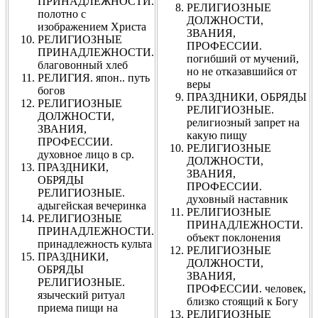
ПРИНАДЛЕЖНОСТИ.
РЕЛИГИОЗНЫЕ
полотно с
ДОЛЖНОСТИ,
изображением Христа
ЗВАНИЯ,
РЕЛИГИОЗНЫЕ
ПРОФЕССИИ.
ПРИНАДЛЕЖНОСТИ.
погибший от мучений,
благовонный хлеб
но не отказавшийся от
РЕЛИГИЯ. япон.. путь
веры
богов
ПРАЗДНИКИ, ОБРЯДЫ
РЕЛИГИОЗНЫЕ
РЕЛИГИОЗНЫЕ.
ДОЛЖНОСТИ,
религиозный запрет на
ЗВАНИЯ,
какую пищу
ПРОФЕССИИ.
РЕЛИГИОЗНЫЕ
духовное лицо в ср.
ДОЛЖНОСТИ,
ПРАЗДНИКИ,
ЗВАНИЯ,
ОБРЯДЫ
ПРОФЕССИИ.
РЕЛИГИОЗНЫЕ.
духовный наставник
адыгейская вечеринка
РЕЛИГИОЗНЫЕ
РЕЛИГИОЗНЫЕ
ПРИНАДЛЕЖНОСТИ.
ПРИНАДЛЕЖНОСТИ.
объект поклонения
принадлежность культа
РЕЛИГИОЗНЫЕ
ПРАЗДНИКИ,
ДОЛЖНОСТИ,
ОБРЯДЫ
ЗВАНИЯ,
РЕЛИГИОЗНЫЕ.
ПРОФЕССИИ. человек,
языческий ритуал
близко стоящий к Богу
приема пищи на
РЕЛИГИОЗНЫЕ