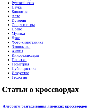
Русский язык
Наука
Биология
Авто
История
Спорт и игры
Право
Музыка
Джаз
Фото-кинотехника
Экономика
Химия
Кинорежиссеры
Напитки
Геометрия
Публицистика
Искусство
Геология
Статьи о кроссвордах
Алгоритм разгадывания японских кроссвордов