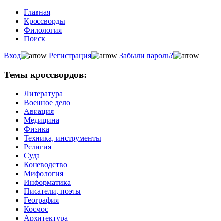
Главная
Кроссворды
Филология
Поиск
Вход
Регистрация
Забыли пароль?
Темы кроссвордов:
Литература
Военное дело
Авиация
Медицина
Физика
Техника, инструменты
Религия
Суда
Коневодство
Мифология
Информатика
Писатели, поэты
География
Космос
Архитектура