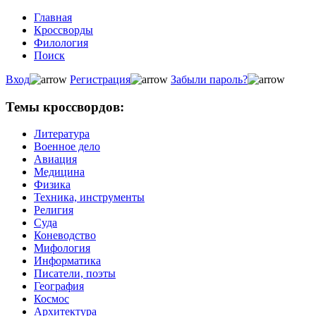
Главная
Кроссворды
Филология
Поиск
Вход
Регистрация
Забыли пароль?
Темы кроссвордов:
Литература
Военное дело
Авиация
Медицина
Физика
Техника, инструменты
Религия
Суда
Коневодство
Мифология
Информатика
Писатели, поэты
География
Космос
Архитектура