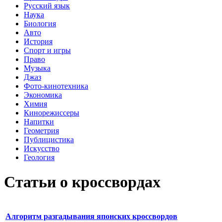
Русский язык
Наука
Биология
Авто
История
Спорт и игры
Право
Музыка
Джаз
Фото-кинотехника
Экономика
Химия
Кинорежиссеры
Напитки
Геометрия
Публицистика
Искусство
Геология
Статьи о кроссвордах
Алгоритм разгадывания японских кроссвордов