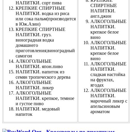
КРЕПКИЕ
НАПИТКИ. сорт пива
СПИРТНЫЕ
КРЕПКИЕ СПИРТНЫЕ
НАПИТКИ.
НАПИТКИ. водка из риса
англ.джин
или сока пальм(производится
АЛКОГОЛЬНЫЕ
в Юж.Азии)
НАПИТКИ.
КРЕПКИЕ СПИРТНЫЕ
крепкое белое
НАПИТКИ. груз.
вино
виноградная водка
АЛКОГОЛЬНЫЕ
домашнего
НАПИТКИ.
приготовления;виноградный
крепкое белое
самогон
вино
АЛКОГОЛЬНЫЕ
АЛКОГОЛЬНЫЕ
НАПИТКИ. япон.пиво
НАПИТКИ.
НАПИТКИ. напиток из
сладкая настойка
семян тропического дерева
на фруктах,
АЛКОГОЛЬНЫЕ
ягодах
НАПИТКИ. ликер
АЛКОГОЛЬНЫЕ
АЛКОГОЛЬНЫЕ
НАПИТКИ.
НАПИТКИ. крепкое, темное
марочный ликер с
и густое пиво
апельсиновым
НАПИТКИ. медовый
ароматом
напиток
-
Кроссворды по тематикам
-