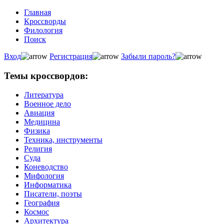
Главная
Кроссворды
Филология
Поиск
Вход
Регистрация
Забыли пароль?
Темы кроссвордов:
Литература
Военное дело
Авиация
Медицина
Физика
Техника, инструменты
Религия
Суда
Коневодство
Мифология
Информатика
Писатели, поэты
География
Космос
Архитектура