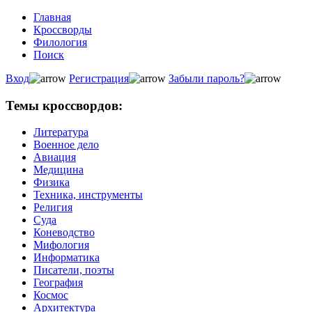
Главная
Кроссворды
Филология
Поиск
Вход
Регистрация
Забыли пароль?
Темы кроссвордов:
Литература
Военное дело
Авиация
Медицина
Физика
Техника, инструменты
Религия
Суда
Коневодство
Мифология
Информатика
Писатели, поэты
География
Космос
Архитектура