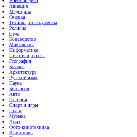
Военное дело
Авиация
Медицина
Физика
Техника, инструменты
Религия
Суда
Коневодство
Мифология
Информатика
Писатели, поэты
География
Космос
Архитектура
Русский язык
Наука
Биология
Авто
История
Спорт и игры
Право
Музыка
Джаз
Фото-кинотехника
Экономика