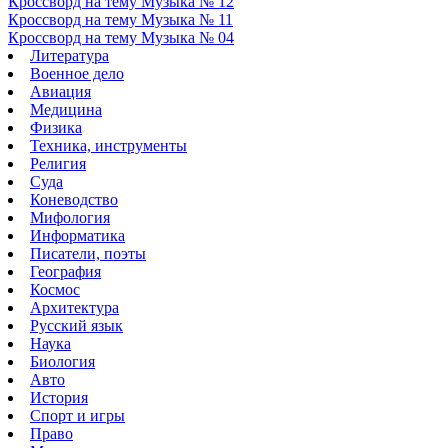
Кроссворд на тему Музыка № 12
Кроссворд на тему Музыка № 11
Кроссворд на тему Музыка № 04
Литература
Военное дело
Авиация
Медицина
Физика
Техника, инструменты
Религия
Суда
Коневодство
Мифология
Информатика
Писатели, поэты
География
Космос
Архитектура
Русский язык
Наука
Биология
Авто
История
Спорт и игры
Право