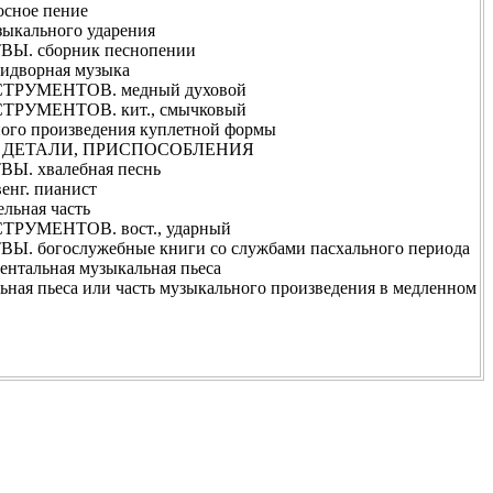
ное пение
кального ударения
. сборник песнопении
дворная музыка
УМЕНТОВ. медный духовой
УМЕНТОВ. кит., смычковый
го произведения куплетной формы
ДЕТАЛИ, ПРИСПОСОБЛЕНИЯ
 хвалебная песнь
г. пианист
ьная часть
УМЕНТОВ. вост., ударный
огослужебные книги со службами пасхального периода
альная музыкальная пьеса
пьеса или часть музыкального произведения в медленном