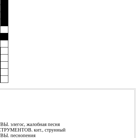
элегос, жалобная песня
УМЕНТОВ. кит., струнный
Ы. песнопения