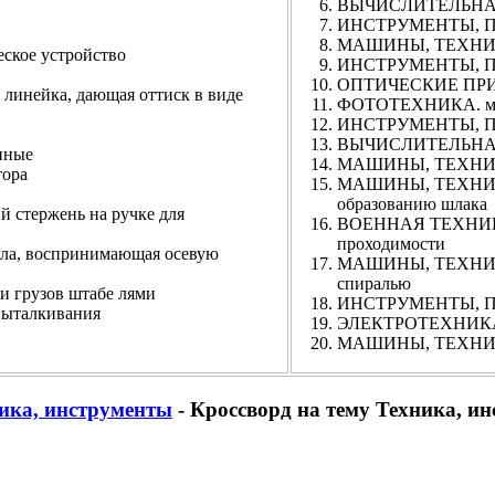
ВЫЧИСЛИТЕЛЬНАЯ 
ИНСТРУМЕНТЫ, ПР
МАШИНЫ, ТЕХНИЧЕ
ое устройство
ИНСТРУМЕНТЫ, ПР
ОПТИЧЕСКИЕ ПРИБО
ейка, дающая оттиск в виде
ФОТОТЕХНИКА. мар
ИНСТРУМЕНТЫ, ПР
ВЫЧИСЛИТЕЛЬНАЯ Т
нные
МАШИНЫ, ТЕХНИЧ
тора
МАШИНЫ, ТЕХНИЧЕ
образованию шлака
тержень на ручке для
ВОЕННАЯ ТЕХНИКА. 
проходимости
 воспринимающая осевую
МАШИНЫ, ТЕХНИЧЕС
спиралью
грузов штабе лями
ИНСТРУМЕНТЫ, ПР
талкивания
ЭЛЕКТРОТЕХНИКА. э
МАШИНЫ, ТЕХНИЧ
ика, инструменты
- Кроссворд на тему Техника, и