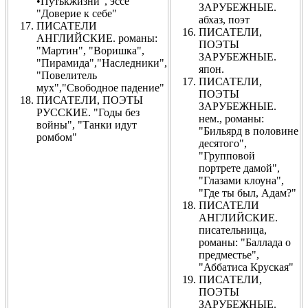
•Путькжизни", эссе
ЗАРУБЕЖНЫЕ.
"Доверие к себе"
абхаз, поэт
ПИСАТЕЛИ
ПИСАТЕЛИ,
АНГЛИЙСКИЕ. романы:
ПОЭТЫ
"Мартин", "Воришка",
ЗАРУБЕЖНЫЕ.
"Пирамида","Наследники",
япон.
"Повелитель
ПИСАТЕЛИ,
мух","Свободное падение"
ПОЭТЫ
ПИСАТЕЛИ, ПОЭТЫ
ЗАРУБЕЖНЫЕ.
РУССКИЕ. "Годы без
нем., романы:
войны", "Танки идут
"Бильярд в половине
ромбом"
десятого",
"Групповой
портрете дамой",
"Глазами клоуна",
"Где ты был, Адам?"
ПИСАТЕЛИ
АНГЛИЙСКИЕ.
писательница,
романы: "Баллада о
предместье",
"Аббатиса Круская"
ПИСАТЕЛИ,
ПОЭТЫ
ЗАРУБЕЖНЫЕ.