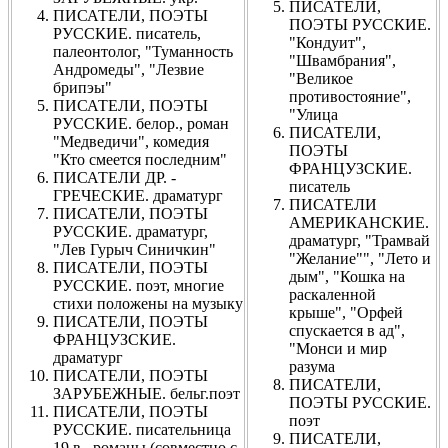
ПИСАТЕЛИ,
ПИСАТЕЛИ, ПОЭТЫ
ПОЭТЫ РУССКИЕ.
РУССКИЕ. писатель,
"Кондуит",
палеонтолог, "Туманность
"Швамбрания",
Андромеды", "Лезвие
"Великое
брипэы"
противостояние",
ПИСАТЕЛИ, ПОЭТЫ
"Улица
РУССКИЕ. белор., роман
ПИСАТЕЛИ,
"Медведичи", комедия
ПОЭТЫ
"Кто смеется последним"
ФРАНЦУЗСКИЕ.
ПИСАТЕЛИ ДР. -
писатель
ГРЕЧЕСКИЕ. драматург
ПИСАТЕЛИ
ПИСАТЕЛИ, ПОЭТЫ
АМЕРИКАНСКИЕ.
РУССКИЕ. драматург,
драматург, "Трамвай
"Лев Гурыч Синичкин"
"Желание"", "Лето и
ПИСАТЕЛИ, ПОЭТЫ
дым", "Кошка на
РУССКИЕ. поэт, многие
раскаленной
стихи положены на музыку
крыше", "Орфей
ПИСАТЕЛИ, ПОЭТЫ
спускается в ад",
ФРАНЦУЗСКИЕ.
"Монси и мир
драматург
разума
ПИСАТЕЛИ, ПОЭТЫ
ПИСАТЕЛИ,
ЗАРУБЕЖНЫЕ. бельг.поэт
ПОЭТЫ РУССКИЕ.
ПИСАТЕЛИ, ПОЭТЫ
поэт
РУССКИЕ. писательница
ПИСАТЕЛИ,
19 в., романы (совместно с