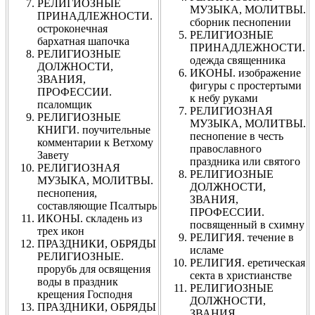
РЕЛИГИОЗНЫЕ
МУЗЫКА, МОЛИТВЫ.
ПРИНАДЛЕЖНОСТИ.
сборник песнопении
остроконечная
РЕЛИГИОЗНЫЕ
бархатная шапочка
ПРИНАДЛЕЖНОСТИ.
РЕЛИГИОЗНЫЕ
одежда священника
ДОЛЖНОСТИ,
ИКОНЫ. изображение
ЗВАНИЯ,
фигуры с простертыми
ПРОФЕССИИ.
к небу руками
псаломщик
РЕЛИГИОЗНАЯ
РЕЛИГИОЗНЫЕ
МУЗЫКА, МОЛИТВЫ.
КНИГИ. поучительные
песнопение в честь
комментарии к Ветхому
православного
Завету
праздника или святого
РЕЛИГИОЗНАЯ
РЕЛИГИОЗНЫЕ
МУЗЫКА, МОЛИТВЫ.
ДОЛЖНОСТИ,
песнопения,
ЗВАНИЯ,
составляющие Псалтырь
ПРОФЕССИИ.
ИКОНЫ. складень из
посвященный в схимну
трех икон
РЕЛИГИЯ. течение в
ПРАЗДНИКИ, ОБРЯДЫ
исламе
РЕЛИГИОЗНЫЕ.
РЕЛИГИЯ. еретическая
прорубь для освящения
секта в христианстве
воды в праздник
РЕЛИГИОЗНЫЕ
крещения Господня
ДОЛЖНОСТИ,
ПРАЗДНИКИ, ОБРЯДЫ
ЗВАНИЯ,