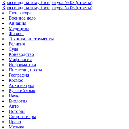
Кроссворд на тему Литература № 03 (ответы)
Кроссворд на тему Литература № 06 (ответы)
Литература
Военное дело
Авиация
Медицина
Физика
Техника, инструменты
Религия
Суда
Коневодство
Мифология
Информатика
Писатели, поэты
География
Космос
Архитектура
Русский язык
Наука
Биология
Авто
История
Спорт и игры
Право
Музыка