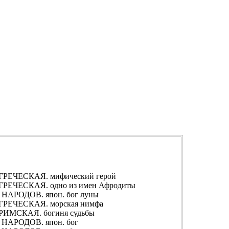
ЕЧЕСКАЯ. мифический герой
ЧЕСКАЯ. одно из имен Афродиты
РОДОВ. япон. бог луны
ЕЧЕСКАЯ. морская нимфа
МСКАЯ. богиня судьбы
АРОДОВ. япон. бог