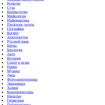
Религия
Суда
Коневодство
Мифология
Информатика
Писатели, поэты
География
Космос
Архитектура
Русский язык
Наука
Биология
Авто
История
Спорт и игры
Право
Музыка
Джаз
Фото-кинотехника
Экономика
Химия
Кинорежиссеры
Напитки
Геометрия
Публицистика