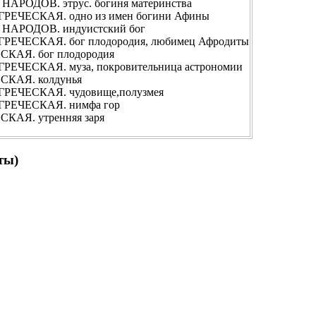
ОДОВ. этрус. богиня материнства
ЧЕСКАЯ. одно из имен богини Афины
АРОДОВ. индуистский бог
ЧЕСКАЯ. бог плодородия, любимец Афродиты
АЯ. бог плодородия
ЧЕСКАЯ. муза, покровительница астрономии
АЯ. колдунья
ЕЧЕСКАЯ. чудовище,полузмея
ЕЧЕСКАЯ. нимфа гор
Я. утренняя заря
ты)