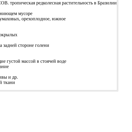
тропическая редколесная растительность в Бразилии
гниющем мусоре
маховых, орехоплодное, южное
окрылых
 задней стороне голени
 густой массой в стоячей воде
ание
вы и др.
й ткани