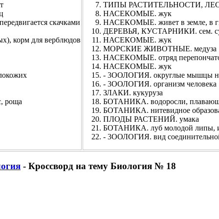
т
ТИПЫ РАСТИТЕЛЬНОСТИ, ЛЕСОВ. 
ц
НАСЕКОМЫЕ. жук
редвигается скачками
НАСЕКОМЫЕ. живет в земле, в 
ДЕРЕВЬЯ, КУСТАРНИКИ. сем. су
), корм для верблюдов
НАСЕКОМЫЕ. жук
МОРСКИЕ ЖИВОТНЫЕ. медуза
НАСЕКОМЫЕ. отряд перепончат
НАСЕКОМЫЕ. жук
локожих
- 3ООЛОГИЯ. округлые мышцы на
- 3ООЛОГИЯ. организм человека
ЗЛАКИ. кукуруза
, роща
БОТАНИКА. водоросли, плавающие
БОТАНИКА. нитевидное образов
ПЛОДЫ РАСТЕНИЙ. умака
БОТАНИКА. луб молодой липы, и
- 3ООЛОГИЯ. вид соединительно
огия
- Кроссворд на тему Биология № 18