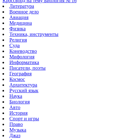
Кроссворд на тему Биология № 16
Литература
Военное дело
Авиация
Медицина
Физика
Техника, инструменты
Религия
Суда
Коневодство
Мифология
Информатика
Писатели, поэты
География
Космос
Архитектура
Русский язык
Наука
Биология
Авто
История
Спорт и игры
Право
Музыка
Джаз