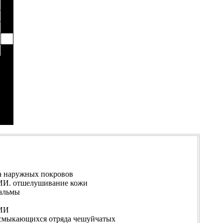
 наружных покровов
. отшелушивание кожи
альмы
ИИ
мыкающихся отряда чешуйчатых