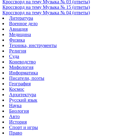
Кроссворд на тему Музыка № 03 (ответы)
Кроссворд на тему Музыка № 15 (ответы)
Кроссворд на тему Музыка № 04 (ответы)
Литература
Военное дело
Авиация
Медицина
Физика
Техника, инструменты
Религия
Суда
Коневодство
Мифология
Информатика
Писатели, поэты
География
Космос
Архитектура
Русский язык
Наука
Биология
Авто
История
Спорт и игры
Право