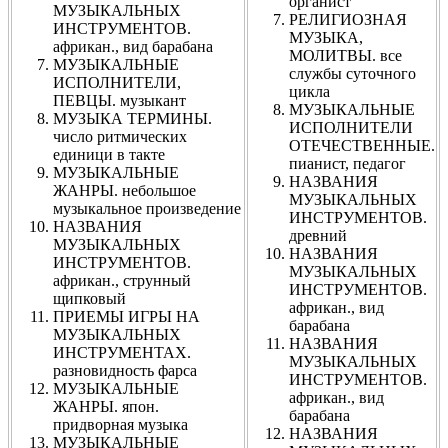
органист
МУЗЫКАЛЬНЫХ
РЕЛИГИОЗНАЯ
ИНСТРУМЕНТОВ.
МУЗЫКА,
африкан., вид барабана
МОЛИТВЫ. все
МУЗЫКАЛЬНЫЕ
службы суточного
ИСПОЛНИТЕЛИ,
цикла
ПЕВЦЫ. музыкант
МУЗЫКАЛЬНЫЕ
МУЗЫКА ТЕРМИНЫ.
ИСПОЛНИТЕЛИ
число ритмических
ОТЕЧЕСТВЕННЫЕ.
единици в такте
пианист, педагог
МУЗЫКАЛЬНЫЕ
НАЗВАНИЯ
ЖАНРЫ. небольшое
МУЗЫКАЛЬНЫХ
музыкальное произведение
ИНСТРУМЕНТОВ.
НАЗВАНИЯ
древний
МУЗЫКАЛЬНЫХ
НАЗВАНИЯ
ИНСТРУМЕНТОВ.
МУЗЫКАЛЬНЫХ
африкан., струнный
ИНСТРУМЕНТОВ.
щипковый
африкан., вид
ПРИЕМЫ ИГРЫ НА
барабана
МУЗЫКАЛЬНЫХ
НАЗВАНИЯ
ИНСТРУМЕНТАХ.
МУЗЫКАЛЬНЫХ
разновидность фарса
ИНСТРУМЕНТОВ.
МУЗЫКАЛЬНЫЕ
африкан., вид
ЖАНРЫ. япон.
барабана
придворная музыка
НАЗВАНИЯ
МУЗЫКАЛЬНЫЕ