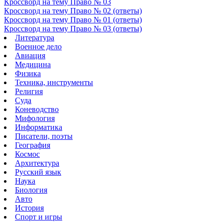
Кроссворд на тему Право № 03
Кроссворд на тему Право № 02 (ответы)
Кроссворд на тему Право № 01 (ответы)
Кроссворд на тему Право № 03 (ответы)
Литература
Военное дело
Авиация
Медицина
Физика
Техника, инструменты
Религия
Суда
Коневодство
Мифология
Информатика
Писатели, поэты
География
Космос
Архитектура
Русский язык
Наука
Биология
Авто
История
Спорт и игры