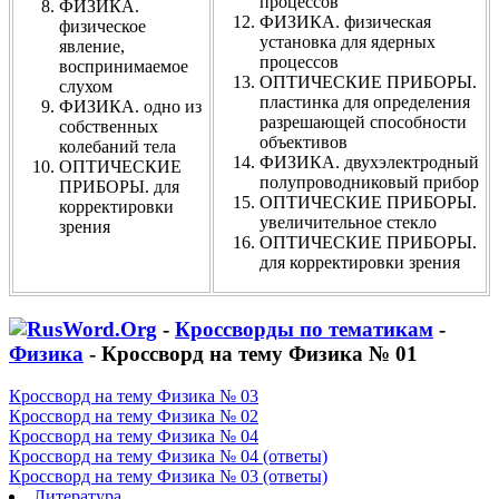
процессов
ФИЗИКА.
ФИЗИКА. физическая
физическое
установка для ядерных
явление,
процессов
воспринимаемое
ОПТИЧЕСКИЕ ПРИБОРЫ.
слухом
пластинка для определения
ФИЗИКА. одно из
разрешающей способности
собственных
объективов
колебаний тела
ФИЗИКА. двухэлектродный
ОПТИЧЕСКИЕ
полупроводниковый прибор
ПРИБОРЫ. для
ОПТИЧЕСКИЕ ПРИБОРЫ.
корректировки
увеличительное стекло
зрения
ОПТИЧЕСКИЕ ПРИБОРЫ.
для корректировки зрения
-
Кроссворды по тематикам
-
Физика
- Кроссворд на тему Физика № 01
Кроссворд на тему Физика № 03
Кроссворд на тему Физика № 02
Кроссворд на тему Физика № 04
Кроссворд на тему Физика № 04 (ответы)
Кроссворд на тему Физика № 03 (ответы)
Литература