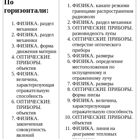
По
ФИЗИКА. канапе резкими
горизонтали:
границами распространения
радиоволн
ФИЗИКА. раздел механики
ФИЗИКА. раздел
ОПТИЧЕСКИЕ ПРИБОРЫ.
механики
разновидносгь лупы
ФИЗИКА. раздел
ОПТИЧЕСКИЕ ПРИБОРЫ.
механики
отверстие оптического
ФИЗИКА. форма
прибора
движения материи
ФИЗИКА. размеры
ОПТИЧЕСКИЕ
ФИЗИКА. определение
ПРИБОРЫ.
местоположения по
объектив
испущенному и
ФИЗИКА.
отраженному лучу
величина,
ФИЗИКА. размеры
характеризующая
ОПТИЧЕСКИЕ ПРИБОРЫ.
отражательную
форма линзы
способность
ФИЗИКА. величина,
ОПТИЧЕСКИЕ
характеризующая
ПРИБОРЫ.
отражательную способность
объектив
ОПТИЧЕСКИЕ ПРИБОРЫ.
ФИЗИКА.
объектив
законченная
ФИЗИКА. линия на
совокупность
диаграмме тепловых
явлений