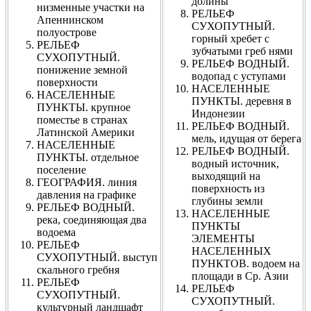
долины
низменные участки на
РЕЛЬЕФ
Апеннинском
СУХОПУТНЫЙ.
полуострове
горный хребет с
РЕЛЬЕФ
зубчатыми греб нями
СУХОПУТНЫЙ.
РЕЛЬЕФ ВОДНЫЙ.
понижение земной
водопад с уступами
поверхности
НАСЕЛЕННЫЕ
НАСЕЛЕННЫЕ
ПУНКТЫ. деревня в
ПУНКТЫ. крупное
Индонезии
поместье в странах
РЕЛЬЕФ ВОДНЫЙ.
Латинской Америки
мель, идущая от берега
НАСЕЛЕННЫЕ
РЕЛЬЕФ ВОДНЫЙ.
ПУНКТЫ. отдельное
водный источник,
поселение
выходящий на
ГЕОГРАФИЯ. линия
поверхность из
давления на графике
глубины земли
РЕЛЬЕФ ВОДНЫЙ.
НАСЕЛЕННЫЕ
река, соединяющая два
ПУНКТЫ
водоема
ЭЛЕМЕНТЫ
РЕЛЬЕФ
НАСЕЛЕННЫХ
СУХОПУТНЫЙ. выступ
ПУНКТОВ. водоем на
скального гребня
площади в Ср. Азии
РЕЛЬЕФ
РЕЛЬЕФ
СУХОПУТНЫЙ.
СУХОПУТНЫЙ.
культурный ландшафт