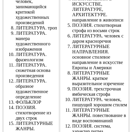
человек,
ИСКУССТВЕ,
занимающийся
ЛИТЕРАТУРЕ,
критикой
АРХИТЕКТУРЕ.
художественных
направление в живописи
произведений
ПОЭЗИЯ. стихотворная
ЛИТЕРАТУРА. троп
строфа из восьми строк
ЛИТЕРАТУРА.
ЛИТЕРАТУРА. человек с
манера
даром красноречия
художественного
ЛИТЕРАТУРНЫЕ
изображения
НАПРАВЛЕНИЯ.
ЛИТЕРАТУРА.
основное стилевое
фразеологизм
направление в искусстве
ЛИТЕРАТУРА.
Европы и Америки
сюжетная основа
ЛИТЕРАТУРНЫЕ
произведения
ЖАНРЫ. краткое
ЛИТЕРАТУРА.
выразительное изречение
образное
ПОЭЗИЯ. трехстрочная
художественное
ямбическая строфа
определение
ЛИТЕРАТУРА. человек,
ФОЛЬКЛОР
пишущий хорошим стилем
ПОЭЗИЯ.
ЛИТЕРАТУРНЫЕ
стихотворение из
ЖАНРЫ. повествование в
двух строк
виде воспоминаний
ЛИТЕРАТУРНЫЕ
ПОЭЗИЯ. система,
ЖАНРЫ.
характер ритма