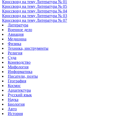
Кроссворд на тему Литература № 01
Кроссворд на тему Литература № 05
Кроссворд на тему Литература № 04
Кроссворд на тему Литература № 03
Кроссворд на тему Литература № 07
Литература
Военное дело
Авиация
Медицина
Физика
Техника, инструменты
Религия
Суда
Коневодство
Мифология
Информатика
Писатели, поэты
География
Космос
Архитектура
Русский язык
Наука
Биология
Авто
История