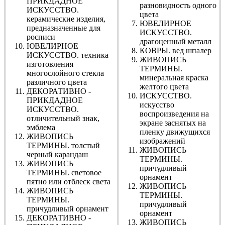
ПРИКДАДНОЕ
разновидность одного
ИСКУССТВО.
цвета
керамические изделия,
ЮВЕЛИРНОЕ
предназначенные для
ИСКУССТВО.
росписи
драгоценный металл
ЮВЕЛИРНОЕ
КОВРЫ. вед шпалер
ИСКУССТВО. техника
ЖИВОПИСЬ
изготовления
ТЕРМИНЫ.
многослойного стекла
минеральная краска
различного цвета
желтого цвета
ДЕКОРАТИВНО -
ИСКУССТВО.
ПРИКДАДНОЕ
искусство
ИСКУССТВО.
воспроизведения на
отличительный знак,
экране заснятых на
эмблема
пленку движущихся
ЖИВОПИСЬ
изображений
ТЕРМИНЫ. толстый
ЖИВОПИСЬ
черный карандаш
ТЕРМИНЫ.
ЖИВОПИСЬ
причудливый
ТЕРМИНЫ. световое
орнамент
пятно или отблеск света
ЖИВОПИСЬ
ЖИВОПИСЬ
ТЕРМИНЫ.
ТЕРМИНЫ.
причудливый
причудливый орнамент
орнамент
ДЕКОРАТИВНО -
ЖИВОПИСЬ