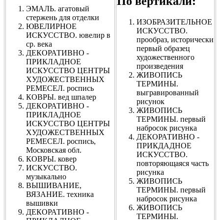
По вертикали:
ЭМАЛЬ. агатовый
стержень для отделки
ИЗОБРАЗИТЕЛЬНОЕ
ЮВЕЛИРНОЕ
ИСКУССТВО.
ИСКУССТВО. ювелир в
прообраз, исторически
ср. века
первый образец
ДЕКОРАТИВНО -
художественного
ПРИКЛАДНОЕ
произведения
ИСКУССТВО ЦЕНТРЫ
ЖИВОПИСЬ
ХУДОЖЕСТВЕННЫХ
ТЕРМИНЫ.
РЕМЕСЕЛ. роспись
выгравированный
КОВРЫ. вед шпалер
рисунок
ДЕКОРАТИВНО -
ЖИВОПИСЬ
ПРИКЛАДНОЕ
ТЕРМИНЫ. первый
ИСКУССТВО ЦЕНТРЫ
набросок рисунка
ХУДОЖЕСТВЕННЫХ
ДЕКОРАТИВНО -
РЕМЕСЕЛ. роспись,
ПРИКДАДНОЕ
Московская обл.
ИСКУССТВО.
КОВРЫ. ковер
повторяющаяся часть
ИСКУССТВО.
рисунка
музыкально
ЖИВОПИСЬ
ВЫШИВАНИЕ,
ТЕРМИНЫ. первый
ВЯЗАНИЕ. техника
набросок рисунка
вышивки
ЖИВОПИСЬ
ДЕКОРАТИВНО -
ТЕРМИНЫ.