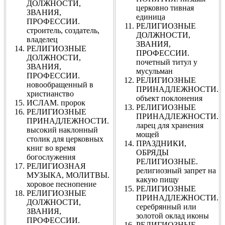
ДОЛЖНОСТИ,
церковно тивная
ЗВАНИЯ,
единица
ПРОФЕССИИ.
РЕЛИГИОЗНЫЕ
строитель, создатель,
ДОЛЖНОСТИ,
владелец
ЗВАНИЯ,
РЕЛИГИОЗНЫЕ
ПРОФЕССИИ.
ДОЛЖНОСТИ,
почетный титул у
ЗВАНИЯ,
мусульман
ПРОФЕССИИ.
РЕЛИГИОЗНЫЕ
новообращенный в
ПРИНАДЛЕЖНОСТИ.
христианство
объект поклонения
ИСЛАМ. пророк
РЕЛИГИОЗНЫЕ
РЕЛИГИОЗНЫЕ
ПРИНАДЛЕЖНОСТИ.
ПРИНАДЛЕЖНОСТИ.
ларец для хранения
высокий наклонный
мощей
столик для церковных
ПРАЗДНИКИ,
книг во время
ОБРЯДЫ
богослужения
РЕЛИГИОЗНЫЕ.
РЕЛИГИОЗНАЯ
религиозный запрет на
МУЗЫКА, МОЛИТВЫ.
какую пищу
хоровое песнопение
РЕЛИГИОЗНЫЕ
РЕЛИГИОЗНЫЕ
ПРИНАДЛЕЖНОСТИ.
ДОЛЖНОСТИ,
серебрянный или
ЗВАНИЯ,
золотой оклад иконы
ПРОФЕССИИ.
РЕЛИГИОЗНЫЕ