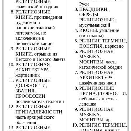
РЕЛИГИОЗНЫЕ.
Руси
славянский праздник
ПРАЗДНИКИ,
РЕЛИГИОЗНЫЕ
ОБРЯДЫ
КНИГИ. произведения
РЕЛИГИОЗНЫЕ.
иудейской и
мусульманский
раннехристианской
ИКОНЫ. умиление
литературы, не
(тип иконы)
включенные в
РЕЛИГИЯ ТЕРМИНЫ,
библейский канон
ПОНЯТИЯ. церковно
РЕЛИГИОЗНЫЕ
РЕЛИГИОЗНАЯ
КНИГИ. отрывки из
МУЗЫКА,
Ветхого и Нового Завета
МОЛИТВЫ. часть
РЕЛИГИОЗНАЯ
католической обедни
АРХИТЕКТУРА.
РЕЛИГИОЗНАЯ
жертвенник
АРХИТЕКТУРА.
РЕЛИГИОЗНЫЕ
шкафчик для икон
ДОЛЖНОСТИ,
РЕЛИГИОЗНЫЕ
ЗВАНИЯ,
ПРИНАДЛЕЖНОСТИ.
ПРОФЕССИИ.
небольшая пресная
последователь теологии
лепешка
РЕЛИГИОЗНЫЕ
РЕЛИГИОЗНАЯ
ПРИНАДЛЕЖНОСТИ.
МУЗЫКА,
часть архирейского
МОЛИТВЫ. др.
облачения
РЕЛИГИЯ ТЕРМИНЫ,
РЕЛИГИОЗНЫЕ
ПОНЯТИЯ. низшая