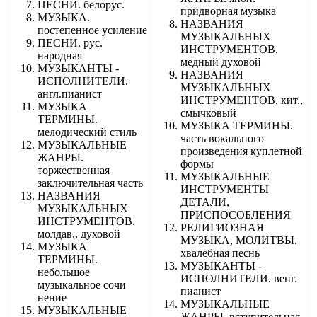
ПЕСНИ. белорус.
придворная музыка
МУЗЫКА.
НАЗВАНИЯ
постепенное усиление
МУЗЫКАЛЬНЫХ
ПЕСНИ. рус.
ИНСТРУМЕНТОВ.
народная
медный духовой
МУЗЫКАНТЫ -
НАЗВАНИЯ
ИСПОЛНИТЕЛИ.
МУЗЫКАЛЬНЫХ
англ.пианист
ИНСТРУМЕНТОВ. кит.,
МУЗЫКА
смычковый
ТЕРМИНЫ.
МУЗЫКА ТЕРМИНЫ.
мелодический стиль
часть вокального
МУЗЫКАЛЬНЫЕ
произведения куплетной
ЖАНРЫ.
формы
торжественная
МУЗЫКАЛЬНЫЕ
заключительная часть
ИНСТРУМЕНТЫ
НАЗВАНИЯ
ДЕТАЛИ,
МУЗЫКАЛЬНЫХ
ПРИСПОСОБЛЕНИЯ
ИНСТРУМЕНТОВ.
РЕЛИГИОЗНАЯ
молдав., духовой
МУЗЫКА, МОЛИТВЫ.
МУЗЫКА
хвалебная песнь
ТЕРМИНЫ.
МУЗЫКАНТЫ -
небольшое
ИСПОЛНИТЕЛИ. венг.
музыкальное сочи
пианист
нение
МУЗЫКАЛЬНЫЕ
МУЗЫКАЛЬНЫЕ
ЖАНРЫ. вступительная