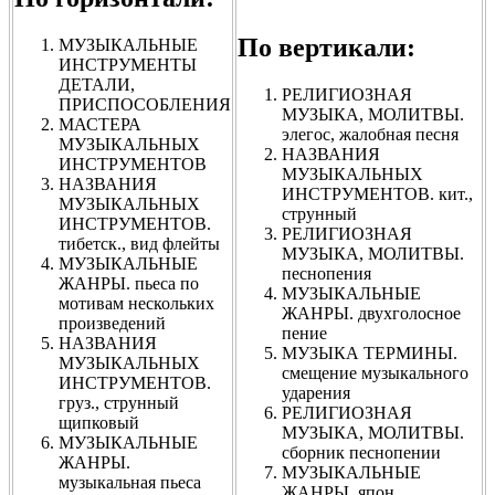
По вертикали:
МУЗЫКАЛЬНЫЕ
ИНСТРУМЕНТЫ
ДЕТАЛИ,
РЕЛИГИОЗНАЯ
ПРИСПОСОБЛЕНИЯ
МУЗЫКА, МОЛИТВЫ.
МАСТЕРА
элегос, жалобная песня
МУЗЫКАЛЬНЫХ
НАЗВАНИЯ
ИНСТРУМЕНТОВ
МУЗЫКАЛЬНЫХ
НАЗВАНИЯ
ИНСТРУМЕНТОВ. кит.,
МУЗЫКАЛЬНЫХ
струнный
ИНСТРУМЕНТОВ.
РЕЛИГИОЗНАЯ
тибетск., вид флейты
МУЗЫКА, МОЛИТВЫ.
МУЗЫКАЛЬНЫЕ
песнопения
ЖАНРЫ. пьеса по
МУЗЫКАЛЬНЫЕ
мотивам нескольких
ЖАНРЫ. двухголосное
произведений
пение
НАЗВАНИЯ
МУЗЫКА ТЕРМИНЫ.
МУЗЫКАЛЬНЫХ
смещение музыкального
ИНСТРУМЕНТОВ.
ударения
груз., струнный
РЕЛИГИОЗНАЯ
щипковый
МУЗЫКА, МОЛИТВЫ.
МУЗЫКАЛЬНЫЕ
сборник песнопении
ЖАНРЫ.
МУЗЫКАЛЬНЫЕ
музыкальная пьеса
ЖАНРЫ. япон.