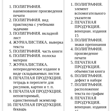
ПОЛИГРАФИЯ.
ПОЛИГРАФИЯ.
элемент
наименование произведения
вспомогательного
печати
указателя
ПОЛИГРАФИЯ. вид
ПЕЧАТНАЯ
практикума с учебными
ПРОДУКЦИЯ.
задачами
венециан. издания
ПОЛИГРАФИЯ. вкладной
15
лист
ПОЛИГРАФИЯ.
ЖУРНАЛИСТИКА. выверка
знаки препинания
текста
ПОЛИГРАФИЯ.
ПОЛИГРАФИЯ. часть книги
произведение
ПОЛИГРАФИЯ. полоска
печати
материи
ПЕЧАТНАЯ
ЖУРНАЛИСТИКА.
ПРОДУКЦИЯ.
непериодическое издание в
объемистая книга
виде складываемых листов
ПОЛИГРАФИЯ.
ПЕЧАТНАЯ ПРОДУКЦИЯ.
дефект в наборе
тетрадь в переплете для
ПОЛИГРАФИЯ.
рисунков, картин и т. п.
расположение
ПЕЧАТНАЯ ПРОДУКЦИЯ.
текста по графам
неповторимый,
ПЕЧАТНАЯ
единственный экземпляр
ПРОДУКЦИЯ.
ПЕЧАТНАЯ ПРОДУКЦИЯ.
венециан. издания
букварь