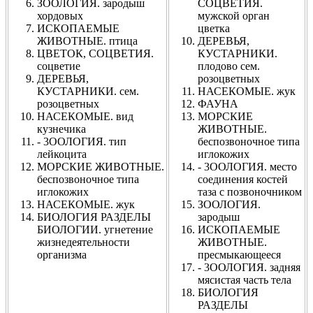
ЗООЛОГИЯ. зародыш
СОЦВЕТИЯ.
хордовых
мужской орган
ИСКОПАЕМЫЕ
цветка
ЖИВОТНЫЕ. птица
ДЕРЕВЬЯ,
ЦВЕТОК, СОЦВЕТИЯ.
КУСТАРНИКИ.
соцветие
плодово сем.
ДЕРЕВЬЯ,
розоцветных
КУСТАРНИКИ. сем.
НАСЕКОМЫЕ. жук
розоцветных
ФАУНА
НАСЕКОМЫЕ. вид
МОРСКИЕ
кузнечика
ЖИВОТНЫЕ.
- 3ООЛОГИЯ. тип
беспозвоночное типа
лейкоцита
иглокожих
МОРСКИЕ ЖИВОТНЫЕ.
- 3ООЛОГИЯ. место
беспозвоночное типа
соединения костей
иглокожих
таза с позвоночником
НАСЕКОМЫЕ. жук
ЗООЛОГИЯ.
БИОЛОГИЯ РАЗДЕЛЫ
зародыш
БИОЛОГИИ. угнетение
ИСКОПАЕМЫЕ
жизнедеятельности
ЖИВОТНЫЕ.
организма
пресмыкающееся
- 3ООЛОГИЯ. задняя
мясистая часть тела
БИОЛОГИЯ
РАЗДЕЛЫ