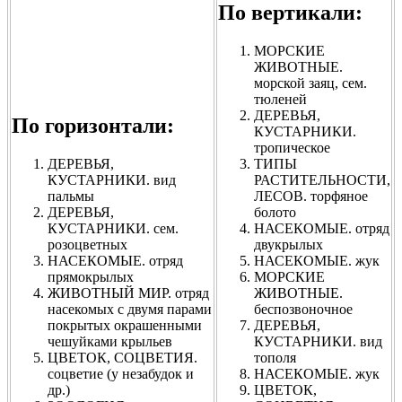
По вертикали:
МОРСКИЕ
ЖИВОТНЫЕ.
морской заяц, сем.
тюленей
ДЕРЕВЬЯ,
По горизонтали:
КУСТАРНИКИ.
тропическое
ДЕРЕВЬЯ,
ТИПЫ
КУСТАРНИКИ. вид
РАСТИТЕЛЬНОСТИ,
пальмы
ЛЕСОВ. торфяное
ДЕРЕВЬЯ,
болото
КУСТАРНИКИ. сем.
НАСЕКОМЫЕ. отряд
розоцветных
двукрылых
НАСЕКОМЫЕ. отряд
НАСЕКОМЫЕ. жук
прямокрылых
МОРСКИЕ
ЖИВОТНЫЙ МИР. отряд
ЖИВОТНЫЕ.
насекомых с двумя парами
беспозвоночное
покрытых окрашенными
ДЕРЕВЬЯ,
чешуйками крыльев
КУСТАРНИКИ. вид
ЦВЕТОК, СОЦВЕТИЯ.
тополя
соцветие (у незабудок и
НАСЕКОМЫЕ. жук
др.)
ЦВЕТОК,